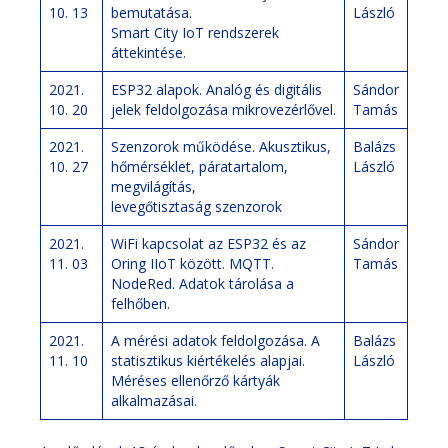
10. 13
bemutatása.
László
Smart City IoT rendszerek
áttekintése.
2021.
ESP32 alapok. Analóg és digitális
Sándor
10. 20
jelek feldolgozása mikrovezérlővel.
Tamás
2021.
Szenzorok működése. Akusztikus,
Balázs
10. 27
hőmérséklet, páratartalom,
László
megvilágítás,
levegőtisztaság szenzorok
2021.
WiFi kapcsolat az ESP32 és az
Sándor
11. 03
Oring IIoT között. MQTT.
Tamás
NodeRed. Adatok tárolása a
felhőben.
2021.
A mérési adatok feldolgozása. A
Balázs
11. 10
statisztikus kiértékelés alapjai.
László
Méréses ellenőrző kártyák
alkalmazásai.