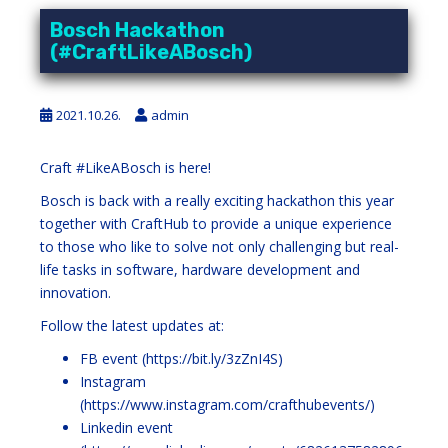
Bosch Hackathon
(#CraftLikeABosch)
2021.10.26.
admin
Craft
#LikeABosch
is here!
Bosch is back with a really exciting hackathon this year
together with CraftHub to provide a unique experience
to those who like to solve not only challenging but real-
life tasks in software, hardware development and
innovation.
Follow the latest updates at:
FB event (
https://bit.ly/3zZnI4S
)
Instagram
(
https://www.instagram.com/crafthubevents/
)
Linkedin event