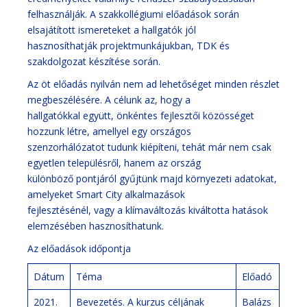
felhasználják. A szakkollégiumi előadások során
elsajátított ismereteket a hallgatók jól
hasznosíthatják projektmunkájukban, TDK és
szakdolgozat készítése során.
Az öt előadás nyilván nem ad lehetőséget minden részlet
megbeszélésére. A célunk az, hogy a
hallgatókkal együtt, önkéntes fejlesztői közösséget
hozzunk létre, amellyel egy országos
szenzorhálózatot tudunk kiépíteni, tehát már nem csak
egyetlen településről, hanem az ország
különböző pontjáról gyűjtünk majd környezeti adatokat,
amelyeket Smart City alkalmazások
fejlesztésénél, vagy a klímaváltozás kiváltotta hatások
elemzésében hasznosíthatunk.
Az előadások időpontja
Dátum
Téma
Előadó
2021.
Bevezetés. A kurzus céljának
Balázs