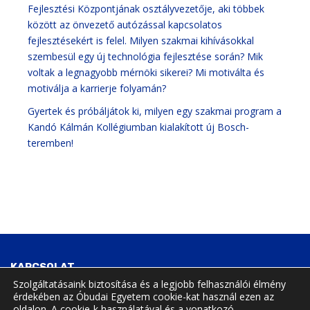
Fejlesztési Központjának osztályvezetője, aki többek
között az önvezető autózással kapcsolatos
fejlesztésekért is felel. Milyen szakmai kihívásokkal
szembesül egy új technológia fejlesztése során? Mik
voltak a legnagyobb mérnöki sikerei? Mi motiválta és
motiválja a karrierje folyamán?
Gyertek és próbáljátok ki, milyen egy szakmai program a
Kandó Kálmán Kollégiumban kialakított új Bosch-
teremben!
KAPCSOLAT
Szolgáltatásaink biztosítása és a legjobb felhasználói élmény
érdekében az Óbudai Egyetem cookie-kat használ ezen az
Tavaszmező utca 15., Budapest, Hungary, 1084
oldalon. A cookie-k használatával és a vonatkozó