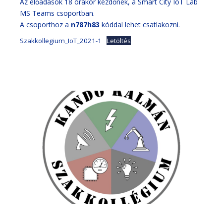
Az előadások 18 órakor kezdőnek, a Smart City IoT Lab
MS Teams csoportban.
A csoporthoz a
n787h83
kóddal lehet csatlakozni.
Szakkollegium_IoT_2021-1
Letöltés