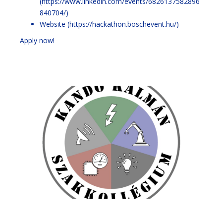
(
https://www.linkedin.com/events/6826137582896
840704/
)
Website (
https://hackathon.boschevent.hu/
)
Apply now!