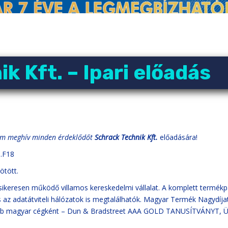
k Kft. – Ipari előadás
um meghív minden érdeklődőt
Schrack Technik Kft.
előadására!
G.F18
ötött.
ikeresen működő villamos kereskedelmi vállalat. A komplett termékp
és az adatátviteli hálózatok is megtalálhatók. Magyar Termék Nagy
bb magyar cégként – Dun & Bradstreet AAA GOLD TANUSÍTVÁNYT, Üzlet