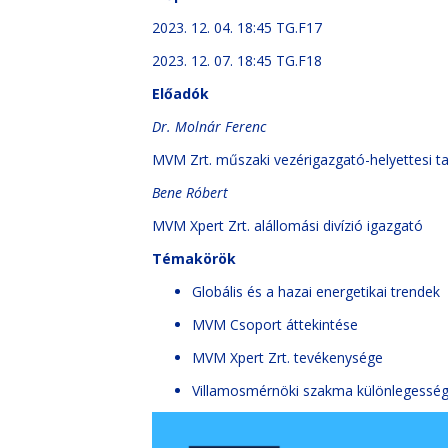
2023. 12. 04. 18:45 TG.F17
2023. 12. 07. 18:45 TG.F18
Előadók
Dr. Molnár Ferenc
MVM Zrt. műszaki vezérigazgató-helyettesi 
Bene Róbert
MVM Xpert Zrt. alállomási divízió igazgató
Témakörök
Globális és a hazai energetikai trendek
MVM Csoport áttekintése
MVM Xpert Zrt. tevékenysége
Villamosmérnöki szakma különlegesség