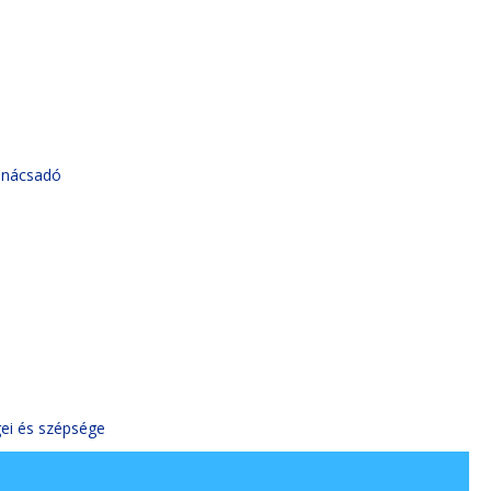
tanácsadó
ei és szépsége