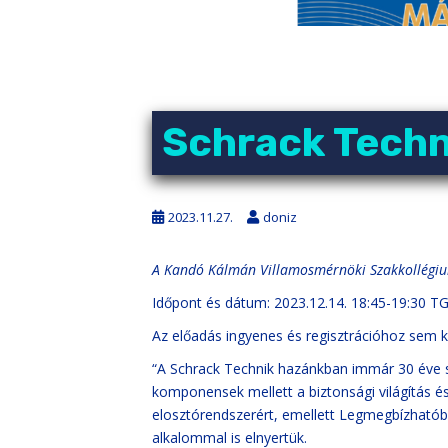
Schrack Techni
2023.11.27.
doniz
A Kandó Kálmán Villamosmérnöki Szakkollégi
Időpont és dátum: 2023.12.14. 18:45-19:30 T
Az előadás ingyenes és regisztrációhoz sem k
“A Schrack Technik hazánkban immár 30 éve s
komponensek mellett a biztonsági világítás 
elosztórendszerért, emellett Legmegbízható
alkalommal is elnyertük.