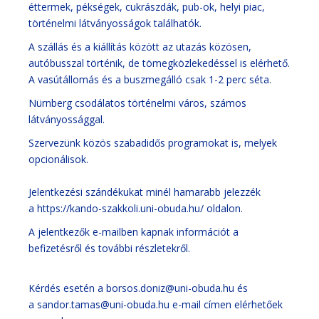
éttermek, pékségek, cukrászdák, pub-ok, helyi piac,
történelmi látványosságok találhatók.
A szállás és a kiállítás között az utazás közösen,
autóbusszal történik, de tömegközlekedéssel is elérhető.
A vasútállomás és a buszmegálló csak 1-2 perc séta.
Nürnberg csodálatos történelmi város, számos
látványossággal.
Szervezünk közös szabadidős programokat is, melyek
opcionálisok.
Jelentkezési szándékukat minél hamarabb jelezzék
a
https://kando-szakkoli.uni-obuda.hu/
oldalon.
A jelentkezők e-mailben kapnak információt a
befizetésről és további részletekről.
Kérdés esetén a
borsos.doniz@uni-obuda.hu
és
a
sandor.tamas@uni-obuda.hu
e-mail címen elérhetőek