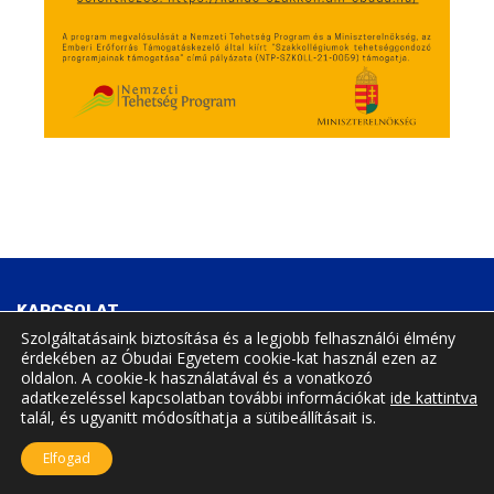
KAPCSOLAT
Szolgáltatásaink biztosítása és a legjobb felhasználói élmény
érdekében az Óbudai Egyetem cookie-kat használ ezen az
Tavaszmező utca 15., Budapest, Hungary, 1084
oldalon. A cookie-k használatával és a vonatkozó
adatkezeléssel kapcsolatban további információkat
ide kattintva
talál, és ugyanitt módosíthatja a sütibeállításait is.
Elfogad
A jelenlegi oldal frissítve: 2023.08.18.