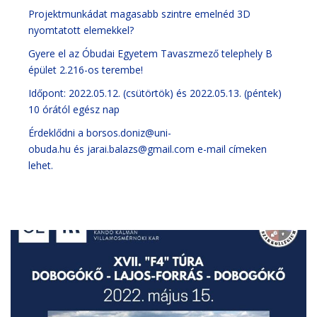
Projektmunkádat magasabb szintre emelnéd 3D
nyomtatott elemekkel?
Gyere el az Óbudai Egyetem Tavaszmező telephely B
épület 2.216-os terembe!
Időpont: 2022.05.12. (csütörtök) és 2022.05.13. (péntek)
10 órától egész nap
Érdeklődni a
borsos.doniz@uni-
obuda.hu
és
jarai.balazs@gmail.com
e-mail címeken
lehet.