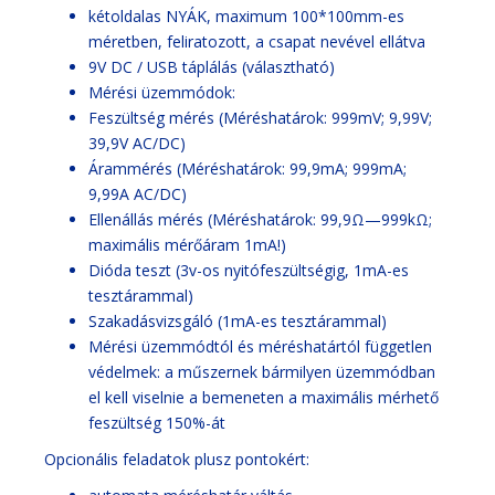
kétoldalas NYÁK, maximum 100*100mm-es
méretben, feliratozott, a csapat nevével ellátva
9V DC / USB táplálás (választható)
Mérési üzemmódok:
Feszültség mérés (Méréshatárok: 999mV; 9,99V;
39,9V AC/DC)
Árammérés (Méréshatárok: 99,9mA; 999mA;
9,99A AC/DC)
Ellenállás mérés (Méréshatárok: 99,9Ω—999kΩ;
maximális mérőáram 1mA!)
Dióda teszt (3v-os nyitófeszültségig, 1mA-es
tesztárammal)
Szakadásvizsgáló (1mA-es tesztárammal)
Mérési üzemmódtól és méréshatártól független
védelmek: a műszernek bármilyen üzemmódban
el kell viselnie a bemeneten a maximális mérhető
feszültség 150%-át
Opcionális feladatok plusz pontokért: