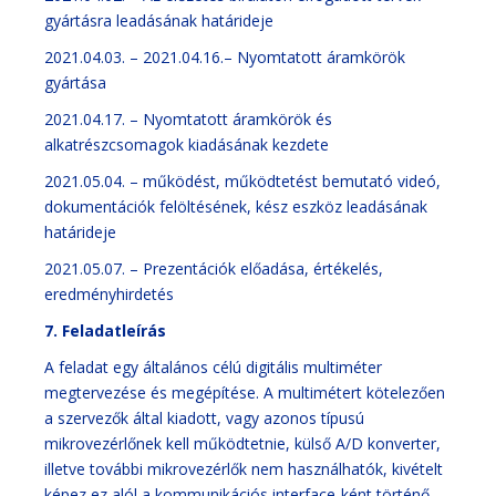
gyártásra leadásának határideje
2021.04.03. – 2021.04.16.– Nyomtatott áramkörök
gyártása
2021.04.17. – Nyomtatott áramkörök és
alkatrészcsomagok kiadásának kezdete
2021.05.04. – működést, működtetést bemutató videó,
dokumentációk felöltésének, kész eszköz leadásának
határideje
2021.05.07. – Prezentációk előadása, értékelés,
eredményhirdetés
7. Feladatleírás
A feladat egy általános célú digitális multiméter
megtervezése és megépítése. A multimétert kötelezően
a szervezők által kiadott, vagy azonos típusú
mikrovezérlőnek kell működtetnie, külső A/D konverter,
illetve további mikrovezérlők nem használhatók, kivételt
képez ez alól a kommunikációs interface-ként történő