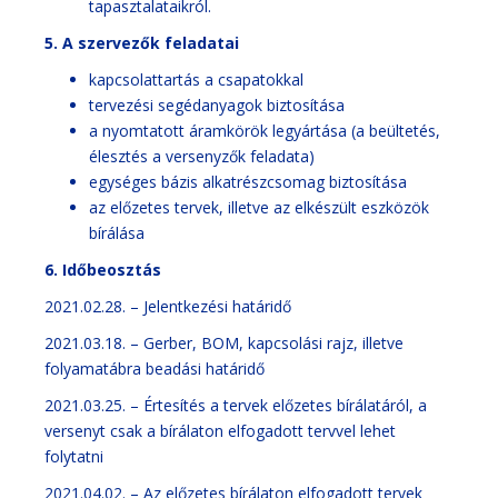
tapasztalataikról.
5. A szervezők feladatai
kapcsolattartás a csapatokkal
tervezési segédanyagok biztosítása
a nyomtatott áramkörök legyártása (a beültetés,
élesztés a versenyzők feladata)
egységes bázis alkatrészcsomag biztosítása
az előzetes tervek, illetve az elkészült eszközök
bírálása
6. Időbeosztás
2021.02.28. – Jelentkezési határidő
2021.03.18. – Gerber, BOM, kapcsolási rajz, illetve
folyamatábra beadási határidő
2021.03.25. – Értesítés a tervek előzetes bírálatáról, a
versenyt csak a bírálaton elfogadott tervvel lehet
folytatni
2021.04.02. – Az előzetes bírálaton elfogadott tervek