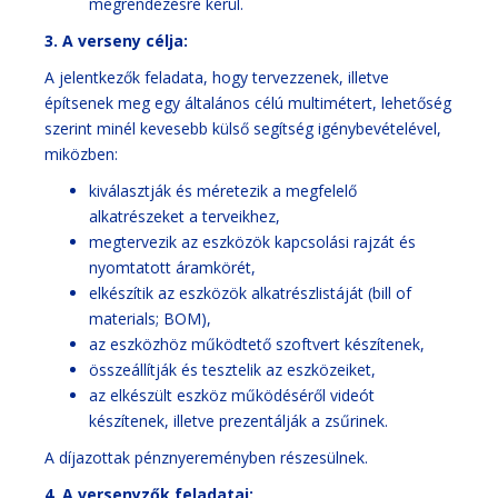
megrendezésre kerül.
3. A verseny célja:
A jelentkezők feladata, hogy tervezzenek, illetve
építsenek meg egy általános célú multimétert, lehetőség
szerint minél kevesebb külső segítség igénybevételével,
miközben:
kiválasztják és méretezik a megfelelő
alkatrészeket a terveikhez,
megtervezik az eszközök kapcsolási rajzát és
nyomtatott áramkörét,
elkészítik az eszközök alkatrészlistáját (bill of
materials; BOM),
az eszközhöz működtető szoftvert készítenek,
összeállítják és tesztelik az eszközeiket,
az elkészült eszköz működéséről videót
készítenek, illetve prezentálják a zsűrinek.
A díjazottak pénznyereményben részesülnek.
4. A versenyzők feladatai: