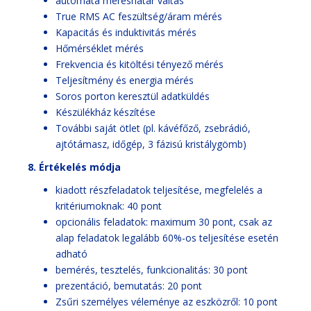
automata méréshatár váltás
True RMS AC feszültség/áram mérés
Kapacitás és induktivitás mérés
Hőmérséklet mérés
Frekvencia és kitöltési tényező mérés
Teljesítmény és energia mérés
Soros porton keresztül adatküldés
Készülékház készítése
További saját ötlet (pl. kávéfőző, zsebrádió,
ajtótámasz, időgép, 3 fázisú kristálygömb)
8. Értékelés módja
kiadott részfeladatok teljesítése, megfelelés a
kritériumoknak: 40 pont
opcionális feladatok: maximum 30 pont, csak az
alap feladatok legalább 60%-os teljesítése esetén
adható
bemérés, tesztelés, funkcionalitás: 30 pont
prezentáció, bemutatás: 20 pont
Zsűri személyes véleménye az eszközről: 10 pont