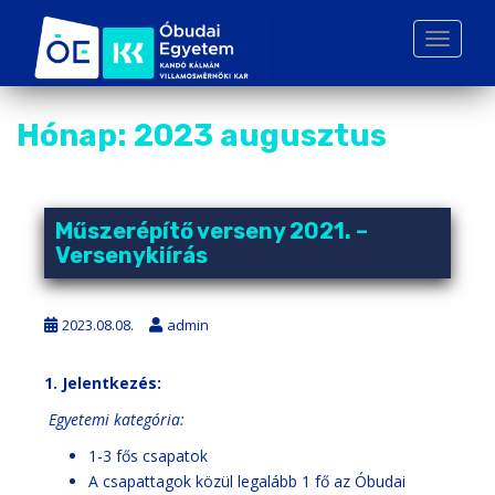
S
k
TOGGLE
i
p
t
Hónap:
2023 augusztus
o
m
a
i
Műszerépítő verseny 2021. –
n
Versenykiírás
c
o
n
2023.08.08.
admin
t
e
1. Jelentkezés:
n
t
Egyetemi kategória:
1-3 fős csapatok
A csapattagok közül legalább 1 fő az Óbudai