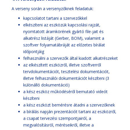
A verseny során a versenyzőknek feladatuk:
kapcsolatot tartani a szervezőkkel
elkészíteni az eszközük kapcsolási rajzát,
nyomtatott áramkörének gyártó file-jait és
alkatrész listáját (Gerber, BOM), valamint a
szoftver folyamatábráját az előzetes bírálat
időpontjáig
felhasználni a szervezők által kiadott alkatrészeket
az elkészített eszközről, illetve szoftverről
tervdokumentációt, tesztelési dokumentációt,
illetve felhasználói dokumentációt készíteni (3
különálló dokumentáció)
a kész eszköz működéséről bemutató videót
készíteni
a kész eszközt bemérésre átadni a szervezőknek
a bírálás napján prezentációt tartani az eszközről,
a csapat tervezési szempontjairól, a
megvalósításról, méréseikről, illetve a