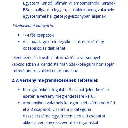
Egyetem Kandó Kálmán Villamosmérnöki Karának
BSc-s hallgatója legyen, a többiek pedig valamely
egyetemmel hallgatói jogviszonyban álljanak.
Középiskolai kategória:
1-4 fős csapatok
A csapattagok mindegyike csak és kizárólag
középiskolás diák lehet.
Jelentkezés és további információk a versennyel
kapcsolatban a Kandó Kálmán Szakkollégium honlapján:
http://kando-szakkoli.uni-obuda.hu/
2. A verseny megrendezésének feltételei:
Kategóriánként legalább 3 csapat jelentkezése
esetén a verseny megrendezésre kerül.
Amennyiben valamely kategória létszáma nem éri
el a 3 csapatot, viszont a 2 kategória
összelétszáma együttesen eléri a 3 csapatot,
akkor a verseny összevont kategóriákkal