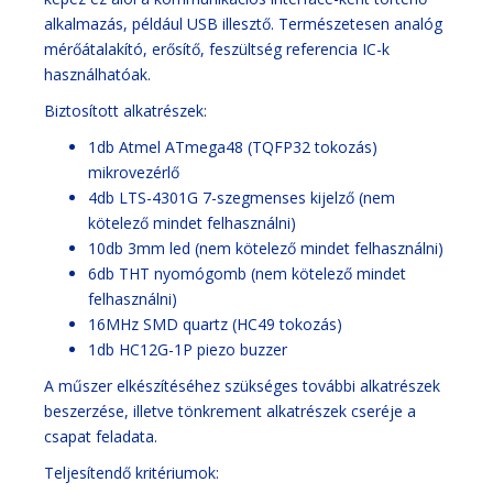
alkalmazás, például USB illesztő. Természetesen analóg
mérőátalakító, erősítő, feszültség referencia IC-k
használhatóak.
Biztosított alkatrészek:
1db Atmel ATmega48 (TQFP32 tokozás)
mikrovezérlő
4db LTS-4301G 7-szegmenses kijelző (nem
kötelező mindet felhasználni)
10db 3mm led (nem kötelező mindet felhasználni)
6db THT nyomógomb (nem kötelező mindet
felhasználni)
16MHz SMD quartz (HC49 tokozás)
1db HC12G-1P piezo buzzer
A műszer elkészítéséhez szükséges további alkatrészek
beszerzése, illetve tönkrement alkatrészek cseréje a
csapat feladata.
Teljesítendő kritériumok: