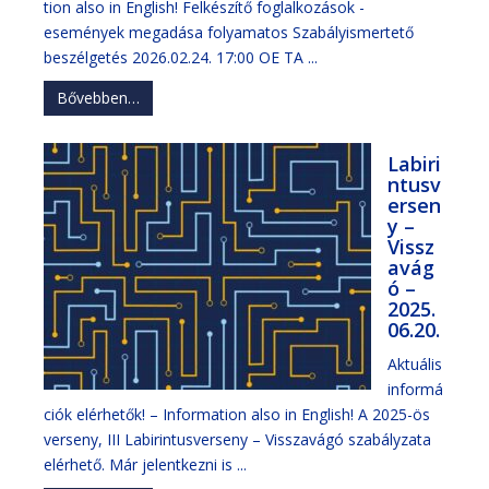
tion also in English! Felkészítő foglalkozások -
események megadása folyamatos Szabályismertető
beszélgetés 2026.02.24. 17:00 OE TA ...
Bővebben…
Labiri
ntusv
ersen
y –
Vissz
avág
ó –
2025.
06.20.
Aktuális
informá
ciók elérhetők! – Information also in English! A 2025-ös
verseny, III Labirintusverseny – Visszavágó szabályzata
elérhető. Már jelentkezni is ...