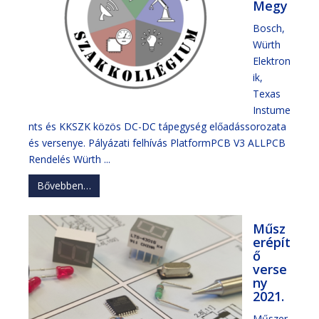
Megy
Bosch,
Würth
Elektron
ik,
Texas
Instume
nts és KKSZK közös DC-DC tápegység előadássorozata
és versenye. Pályázati felhívás PlatformPCB V3 ALLPCB
Rendelés Würth ...
Bővebben…
Műsz
erépít
ő
verse
ny
2021.
Műszer