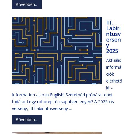
Bővebben…
III.
Labiri
ntusv
ersen
y
2025
Aktuális
informá
ciók
elérhető
k! –
Information also in English! Szeretnéd próbára tenni
tudásod egy robotépítő csapatversenyen? A 2025-ös
verseny, III Labirintusverseny ...
Bővebben…