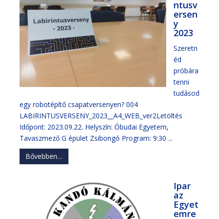
ntusv
ersen
y
2023
Szeretn
éd
próbára
tenni
tudásod
egy robotépítő csapatversenyen? 004
LABIRINTUSVERSENY_2023__A4_WEB_ver2Letöltés
Időpont: 2023.09.22. Helyszín: Óbudai Egyetem,
Tavaszmező G épület Zsibongó Program: 9:30 ...
Bővebben…
Ipar
az
Egyet
emre