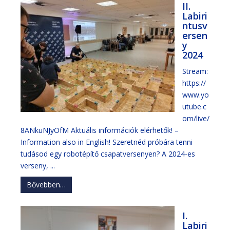
II.
Labiri
ntusv
ersen
y
2024
Stream:
https://
www.yo
utube.c
om/live/
8ANkuNJyOfM Aktuális információk elérhetők! –
Information also in English! Szeretnéd próbára tenni
tudásod egy robotépítő csapatversenyen? A 2024-es
verseny, ...
Bővebben…
I.
Labiri