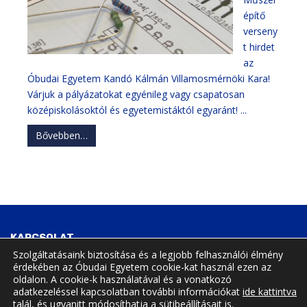
építő
verseny
t hirdet
az
Óbudai Egyetem Kandó Kálmán Villamosmérnöki Kara!
Várjuk a pályázatokat egyénileg vagy csapatosan
középiskolásoktól és egyetemistáktól egyaránt! ...
Bővebben…
KAPCSOLAT
Szolgáltatásaink biztosítása és a legjobb felhasználói élmény
érdekében az Óbudai Egyetem cookie-kat használ ezen az
Tavaszmező utca 15., Budapest, Hungary, 1084
oldalon. A cookie-k használatával és a vonatkozó
adatkezeléssel kapcsolatban további információkat
ide kattintva
talál, és ugyanitt módosíthatja a sütibeállításait is.