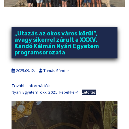
„Utazás az okos város körül”,
avagy sikerrel zárult a XXXV.
Kandó Kálmán Nyári Egyetem
programsorozata
2025.09.12.
Tamás Sándor
:
További információk
„Utazás
Nyari_Egyetem_cikk_2025_kepekkel-1
Letöltés
az
okos
város
körül”,
avagy