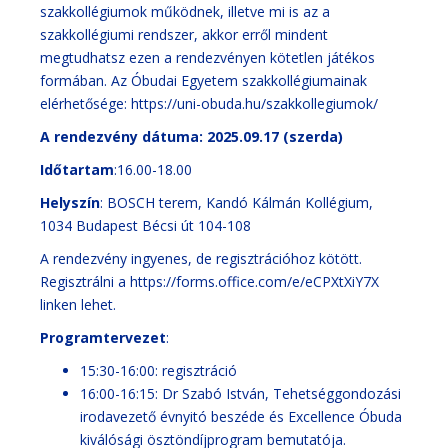
szakkollégiumok működnek, illetve mi is az a
szakkollégiumi rendszer, akkor erről mindent
megtudhatsz ezen a rendezvényen kötetlen játékos
formában. Az Óbudai Egyetem szakkollégiumainak
elérhetősége:
https://uni-obuda.hu/szakkollegiumok/
A rendezvény dátuma: 2025.09.17 (szerda)
Időtartam
:16.00-18.00
Helyszín
: BOSCH terem, Kandó Kálmán Kollégium,
1034 Budapest Bécsi út 104-108
A rendezvény ingyenes, de regisztrációhoz kötött.
Regisztrálni a
https://forms.office.com/e/eCPXtXiY7X
linken lehet.
Programtervezet
:
15:30-16:00: regisztráció
16:00-16:15: Dr Szabó István, Tehetséggondozási
irodavezető évnyitó beszéde és Excellence Óbuda
kiválósági ösztöndíjprogram bemutatója.