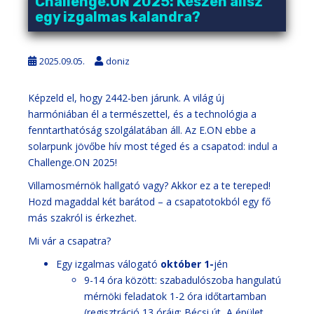
Challenge.ON 2025: Készen állsz
egy izgalmas kalandra?
2025.09.05.
doniz
Képzeld el, hogy 2442-ben járunk. A világ új
harmóniában él a természettel, és a technológia a
fenntarthatóság szolgálatában áll. Az E.ON ebbe a
solarpunk jövőbe hív most téged és a csapatod:
indul a
Challenge.ON 2025!
Villamosmérnök hallgató vagy? Akkor ez a te tereped!
Hozd magaddal két barátod – a csapatotokból egy fő
más szakról is érkezhet.
Mi vár a csapatra?
Egy izgalmas válogató
október 1-
jén
9-14 óra között: szabadulószoba hangulatú
mérnöki feladatok 1-2 óra időtartamban
(regisztráció 13 óráig: Bécsi út, A épület