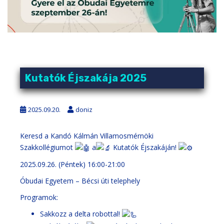
Kutatók Éjszakája 2025
2025.09.20.
doniz
Keresd a Kandó Kálmán Villamosmérnöki
Szakkollégiumot
a
Kutatók Éjszakáján!
2025.09.26. (Péntek) 16:00-21:00
Óbudai Egyetem – Bécsi úti telephely
Programok:
Sakkozz a delta robottal!