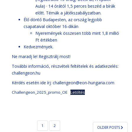
Aula) · 14 órától 1,5 perces beszéd a bírák
előtt. Témák a játékszabályzatban.
Élő döntő Budapesten, az ország legjobb
csapataival október 16-dikán
Nyeremények összesen több mint 1,8 millió
Ft értékben
Kedvezmények.
Ne maradj le! Regisztrálj most!
További információ, részvételi feltételek és adatkezelés:
challengeon.hu
Kérdés esetén ide írj: challengeon@eon-hungaria.com
Challengeon_2025_promo_OE
Letöltés
BEJEGYZÉS
1
2
OLDER POSTS