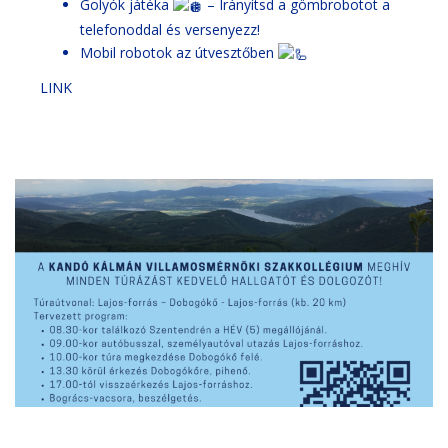
Golyók játéka
– Irányítsd a gömbrobotot a
telefonoddal és versenyezz!
Mobil robotok az útvesztőben
LINK