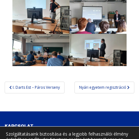
Bejegyzés
I. Darts Est – Páros Verseny
Nyári egyetem regisztráció
navigáció
KAPCSOLAT
Szolgáltatásaink biztosítása és a legjobb felhasználói élmény