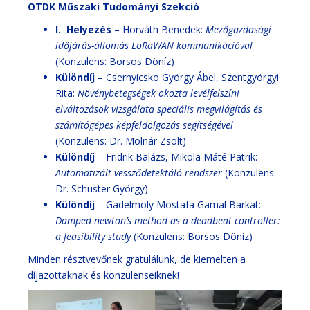
OTDK Műszaki Tudományi Szekció
I. Helyezés
– Horváth Benedek:
Mezőgazdasági
időjárás-állomás LoRaWAN kommunikációval
(Konzulens: Borsos Döníz)
Különdíj
– Csernyicsko György Ábel, Szentgyörgyi
Rita:
Növénybetegségek okozta levélfelszíni
elváltozások vizsgálata speciális megvilágítás és
számítógépes képfeldolgozás segítségével
(Konzulens: Dr. Molnár Zsolt)
Különdíj
– Fridrik Balázs, Mikola Máté Patrik:
Automatizált vessződetektáló rendszer
(Konzulens:
Dr. Schuster György)
Különdíj
– Gadelmoly Mostafa Gamal Barkat:
Damped newton’s method as a deadbeat controller:
a feasibility study
(Konzulens: Borsos Döníz)
Minden résztvevőnek gratulálunk, de kiemelten a
díjazottaknak és konzulenseiknek!