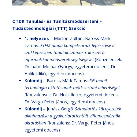
OTDK Tanulás- és Tanításmódszertani –
Tudástechnológiai (TTT) Szekció
1. helyezés
– Márton Zoltán, Baross Márk
Tamás:
STEM-alapú kompetenciák fejlesztése a
szakképzésben tanulók számára, korszerű
informatikai módszerek segítségével
(Konzulensek:
Dr. habil. Molnár György, egyetemi docens; Dr.
Holik Ildikó, egyetemi docens)
Különdíj
– Baross Márk Tamás:
5G mobil
technológia oktatásának módszertani lehetőségei
(Konzulensek: Dr. Holik Ildikó, egyetemi docens;
Dr. Varga Péter János, egyetemi docens)
Különdíj
– Juhász Gergő:
Szimulációs környezetek
alkalmazása a gyakorlatorientált villamosmérnök
oktatásban
(Konzulens: Dr. Varga Péter János,
egyetemi docens)