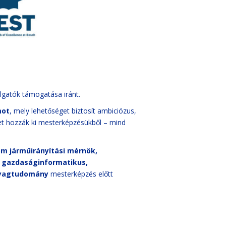
llgatók támogatása iránt.
mot
, mely lehetőséget biztosít ambiciózus,
bet hozzák ki mesterképzésükből – mind
m járműirányítási mérnök,
 gazdaságinformatikus,
yagtudomány
mesterképzés előtt