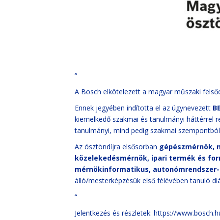
“
A Bosch elkötelezett a magyar műszaki felsőok
Ennek jegyében indította el az úgynevezett
B
kiemelkedő szakmai és tanulmányi háttérrel r
tanulmányi, mind pedig szakmai szempontból
Az ösztöndíjra elsősorban
gépészmérnök, m
közelekedésmérnök, ipari termék és fo
mérnökinformatikus, autonómrendszer-i
álló/mesterképzésük első félévében tanuló diá
“
Jelentkezés és részletek:
https://www.bosch.h