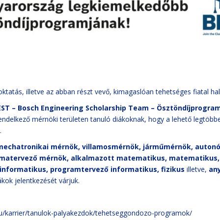
tatás, illetve az abban részt vevő, kimagaslóan tehetséges fiatal ha
EST – Bosch Engineering Scholarship Team – Ösztöndíjprogra
endelkező mérnöki területen tanuló diákoknak, hogy a lehető legtöb
.
echatronikai mérnök, villamosmérnök, járműmérnök, autonó
rmatervező mérnök, alkalmazott matematikus, matematikus,
nformatikus, programtervező informatikus, fizikus
illetve,
an
kok jelentkezését várjuk.
u/karrier/tanulok-palyakezdok/tehetseggondozo-programok/