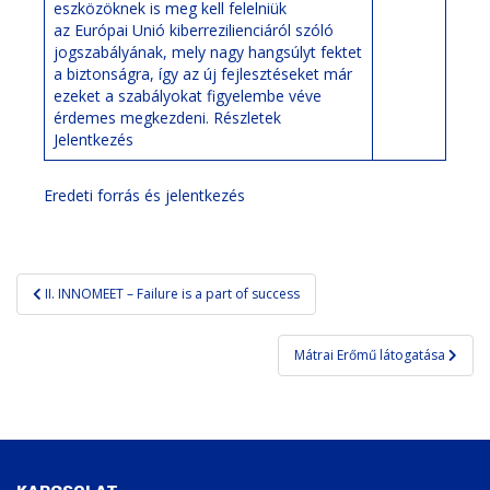
eszközöknek is meg kell felelniük
az
Európai Unió kiberrezilienciáról szóló
jogszabályának
, mely nagy hangsúlyt fektet
a biztonságra, így az új fejlesztéseket már
ezeket a szabályokat figyelembe véve
érdemes megkezdeni.
Részletek
Jelentkezés
Eredeti forrás és jelentkezés
Bejegyzés
II. INNOMEET – Failure is a part of success
navigáció
Mátrai Erőmű látogatása