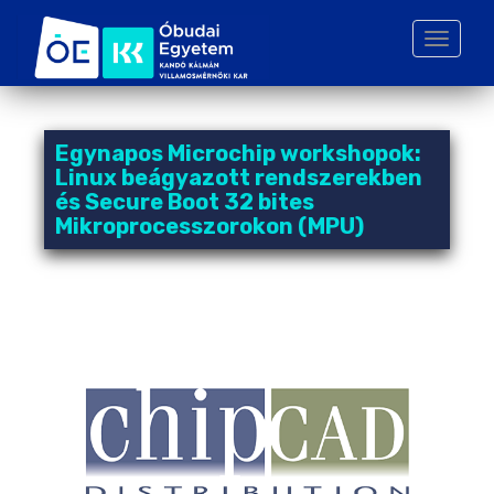
S
k
TOGGLE
i
p
t
o
Egynapos Microchip workshopok:
m
Linux beágyazott rendszerekben
a
és Secure Boot 32 bites
i
Mikroprocesszorokon (MPU)
n
c
o
n
t
e
n
t