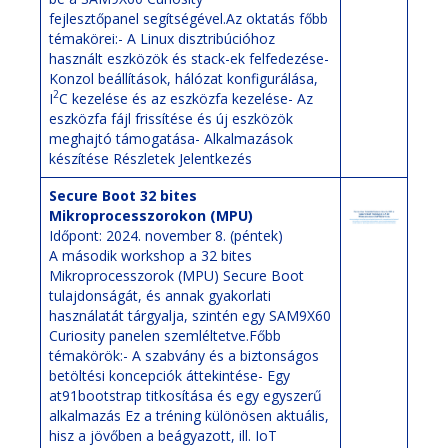
fejlesztőpanel
segítségével.Az oktatás főbb
témakörei:- A Linux disztribúcióhoz
használt eszközök és stack-ek felfedezése-
Konzol beállítások, hálózat konfigurálása,
2
I
C kezelése és az eszközfa kezelése- Az
eszközfa fájl frissítése és új eszközök
meghajtó támogatása- Alkalmazások
készítése
Részletek
Jelentkezés
Secure Boot 32 bites
Mikroprocesszorokon (MPU)
Időpont: 2024. november 8. (péntek)
A második workshop a 32 bites
Mikroprocesszorok (MPU) Secure Boot
tulajdonságát, és annak gyakorlati
használatát tárgyalja, szintén egy
SAM9X60
Curiosity panelen
szemléltetve.Főbb
témakörök:- A szabvány és a biztonságos
betöltési koncepciók áttekintése- Egy
at91bootstrap titkosítása és egy egyszerű
alkalmazás Ez a tréning különösen aktuális,
hisz a jövőben a beágyazott, ill. IoT