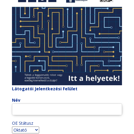
Látogatói Jelentkezési Felület
Név
OE Státusz