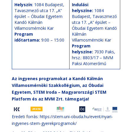
Helyszín
: 1084 Budapest,
Indulási
Tavaszmező utca 17. „A”
helyszíne:
1084
épület – Óbudai Egyetem
Budapest, Tavaszmező
Kandó Kálmán
utca 17. „A” épület –
Villamosmérnöki Kar
Óbudai Egyetem Kandó
Program
Kálmán
időtartama:
9:00 – 15:00
Villamosmérnöki Kar
Program
helyszíne:
7030 Paks,
hrsz.: 8803/17 – MVM
Paksi Atomerőmű
Az ingyenes programokat a
Kandó Kálmán
Villamosmérnöki Szakkollégium
, az
Óbudai
Egyetem, STEM Iroda – Magyarországi STEM
Platform
és az
MVM Zrt
. támogatja!
Eredeti forrás:
https://stem.uni-obuda.hu/event/nyari-
ingyenes-stem-gyerekprogramok/