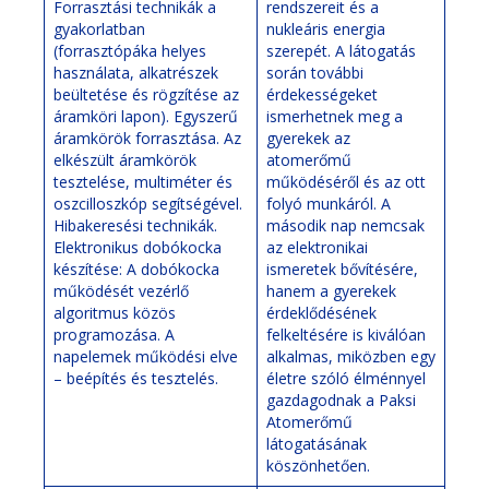
Forrasztási technikák a
rendszereit és a
gyakorlatban
nukleáris energia
(forrasztópáka helyes
szerepét. A látogatás
használata, alkatrészek
során további
beültetése és rögzítése az
érdekességeket
áramköri lapon). Egyszerű
ismerhetnek meg a
áramkörök forrasztása. Az
gyerekek az
elkészült áramkörök
atomerőmű
tesztelése, multiméter és
működéséről és az ott
oszcilloszkóp segítségével.
folyó munkáról. A
Hibakeresési technikák.
második nap nemcsak
Elektronikus dobókocka
az elektronikai
készítése: A dobókocka
ismeretek bővítésére,
működését vezérlő
hanem a gyerekek
algoritmus közös
érdeklődésének
programozása. A
felkeltésére is kiválóan
napelemek működési elve
alkalmas, miközben egy
– beépítés és tesztelés.
életre szóló élménnyel
gazdagodnak a Paksi
Atomerőmű
látogatásának
köszönhetően.