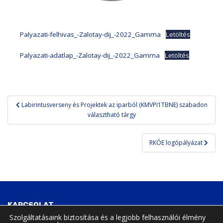
Palyazati-felhivas_-Zalotay-dij_-2022_Gamma
Letöltés
Palyazati-adatlap_-Zalotay-dij_-2022_Gamma
Letöltés
Bejegyzés
Labirintusverseny és Projektek az iparból (KMVPI1TBNE) szabadon
navigáció
választható tárgy
RKÓE logópályázat
KAPCSOLAT
Szolgáltatásaink biztosítása és a legjobb felhasználói élmény